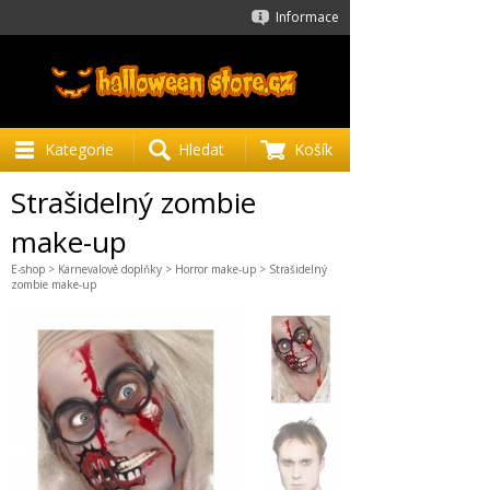
Informace
Kategorie
Hledat
Košík
Strašidelný zombie
make-up
E-shop
>
Karnevalové doplňky
>
Horror make-up
> Strašidelný
zombie make-up