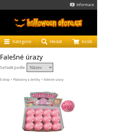
Informace
Kategorie
Hledat
Košík
Falešné úrazy
Seřadit podle:
E-shop
>
Ptákoviny a žertíky
> Falešné úrazy